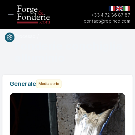
+33 4 72 36 87 87
Open main menu
contact@repinco.com
Processo /
Fonderie conchiglia
alluminio
Generale
Media serie